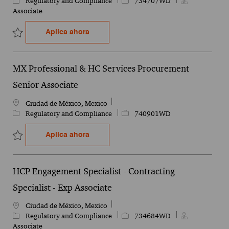
Regulatory and Compliance
734707WD
Associate
HCP Engagement Specialist - Contractin
Aplica ahora
Guardar HCP Engagement Specialist - Contracting Specialist - Exp
MX Professional & HC Services Procurement
Senior Associate
Ubicación
Ciudad de México, Mexico
Categoría
Id. del empleo
Regulatory and Compliance
740901WD
MX Professional & HC Services Procure
Aplica ahora
Guardar MX Professional & HC Services Procurement Senior Asso
HCP Engagement Specialist - Contracting
Specialist - Exp Associate
Ubicación
Ciudad de México, Mexico
Categoría
Id. del empleo
Regulatory and Compliance
734684WD
Associate