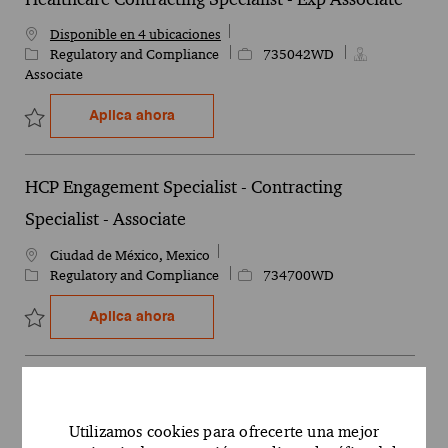
Disponible en 4 ubicaciones
Categoría
Id. del empleo
Regulatory and Compliance
735042WD
Associate
Healthcare Contracting Specialist - Exp
Aplica ahora
Guardar Healthcare Contracting Specialist - Exp Associate 735042
HCP Engagement Specialist - Contracting
Specialist - Associate
Ubicación
Ciudad de México, Mexico
Categoría
Id. del empleo
Regulatory and Compliance
734700WD
HCP Engagement Specialist - Contracting
Aplica ahora
Guardar HCP Engagement Specialist - Contracting Specialist - Ass
HCP Engagement Specialist - Contracting
Specialist - Associate
Utilizamos cookies para ofrecerte una mejor