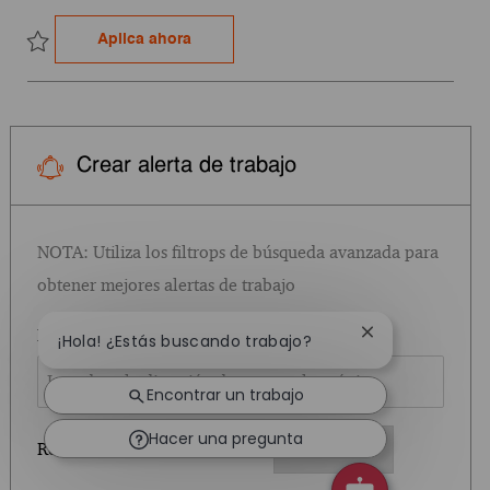
HCP Engagement Specialist - Contractin
Aplica ahora
Guardar HCP Engagement Specialist - Contracting Specialist - Exp
Crear alerta de trabajo
NOTA: Utiliza los filtrops de búsqueda avanzada para
obtener mejores alertas de trabajo
Required
Dirección de correo electrónico
Cerrar notifica
¡Hola! ¿Estás buscando trabajo?
Encontrar un trabajo
Hacer una pregunta
Required
Recibirás correos electrónicos